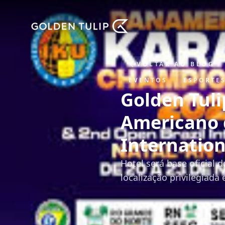
VOLTAR AO BLOG
EVENTOS
ESPORTE
Golden Tuli
Americano 
Internatio
Hotel será base oficial
localização privilegiada 