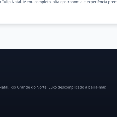
 Tulip Natal. Menu completo, alta gastronomia e experiência pre
Natal, Rio Grande do Norte. Luxo descomplicado à beira-mar.