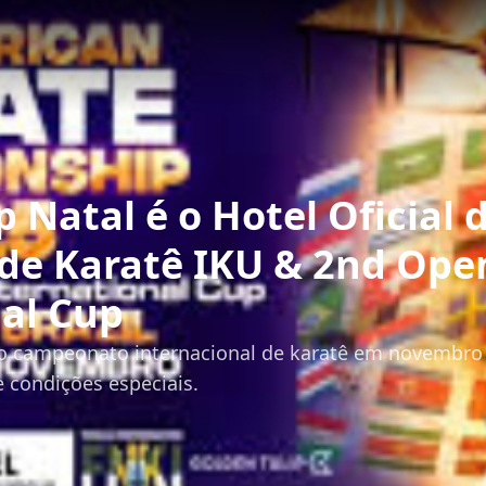
S
p Natal é o Hotel Oficial 
de Karatê IKU & 2nd Open
nal Cup
 do campeonato internacional de karatê em novembro
e condições especiais.