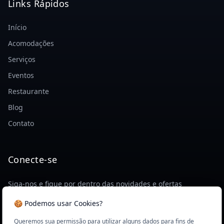
Links Rápidos
Início
Acomodações
Serviços
Eventos
Restaurante
Blog
Contato
Conecte-se
Siga-nos e fique por dentro das novidades e ofertas
exclusivas.
🍪 Podemos usar Cookies?
Queremos sua permissão para utilizar alguns dados para fins de