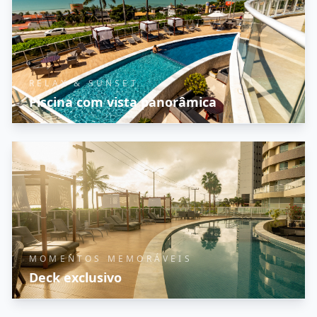
RELAX & SUNSET
Piscina com vista panorâmica
MOMENTOS MEMORÁVEIS
Deck exclusivo