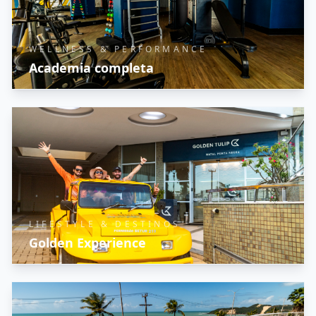
vinhos selecionados, coquetéis de
assinatura e noites com música ao vivo.
WELLNESS & PERFORMANCE
Academia completa
LIFESTYLE & DESTINOS
Golden Experience