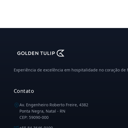
Experiência de excelência em hospitalidade no coração de 
Contato
Av. Engenheiro Roberto Freire, 4382
Ponta Negra, Natal - RN
CEP: 59090-000
+55 84 3646-0100